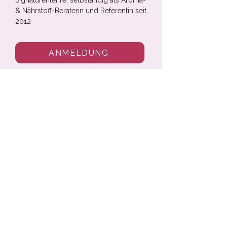
Signaturenlehre, selbständig als Aroma-
& Nährstoff-Beraterin und Referentin seit
2012
ANMELDUNG
Kontakt für Aus- &
Weiterbildungsfragen
Gesprächstbuchung
Email