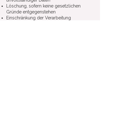
unvollständiger Daten
Löschung, sofern keine gesetzlichen
Gründe entgegenstehen
Einschränkung der Verarbeitung
Widerspruch gegen Verarbeitung auf
Grundlage berechtigter Interessen
Datenübertragbarkeit in einem
strukturierten, gängigen Format
Anfragen sind zu richten an:
office@institut-
projog.at
Betroffene Personen haben zudem das
Recht, Beschwerde bei der
österreichischen Datenschutzbehörde
einzulegen.
9. Verpflichtung zur
Bereitstellung von Daten
Im Rahmen der Anmeldung und Teilnahme
an Veranstaltungen sind jene
personenbezogenen Daten
bereitzustellen, die für Vertragsschluss und
Durchführung erforderlich sind. Ohne
Bereitstellung dieser Daten ist eine