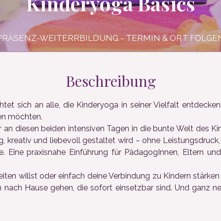
Kinderyoga Basics
PRÄSENZ-WEITERRBILDUNG - TERMIN & ORT FOLGE
Beschreibung
et sich an alle, die Kinderyoga in seiner Vielfalt entdeck
en möchten.
n diesen beiden intensiven Tagen in die bunte Welt des Kin
, kreativ und liebevoll gestaltet wird – ohne Leistungsdruck,
 Eine praxisnahe Einführung für PädagogInnen, Eltern und a
iten willst oder einfach deine Verbindung zu Kindern stärken
en nach Hause gehen, die sofort einsetzbar sind. Und ganz 