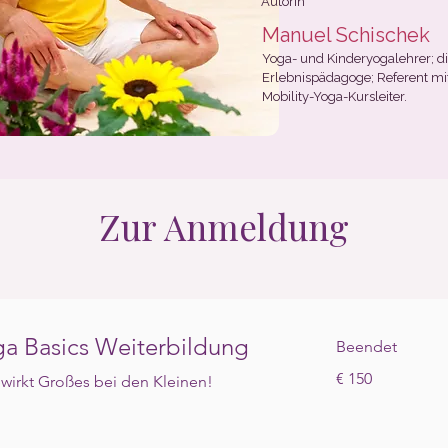
Autorin
Manuel Schischek
Yoga- und Kinderyogalehrer; d
Erlebnispädagoge; Referent mi
Mobility-Yoga-Kursleiter.
Zur Anmeldung
a Basics Weiterbildung
Beendet
150
€ 150
wirkt Großes bei den Kleinen!
Euro