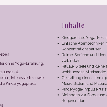
Inhalte
Kindgerechte Yoga-Posi
Einfache Atemtechniken f
Konzentrationspausen
geben
Reime, Sprüche und Lied
verbinden
oder ohne Yoga-Erfahrung.
Rituale, Spiele und klein
reuungs- &
wohltuendes Miteinander
iten, Interessierte sowie
Gestaltung einer stimmig
n die Kinderyogapraxis
Musik, Bildern und Materia
Kinderyoga-Impulse für 
Methoden zur Förderung e
Regeneration
ng